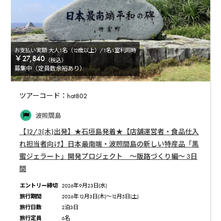
お支払い実額 大人1名（12歳以上）/1名1室利用時
￥27,840
（税込）
募集中（定員数余裕あり）
ツアーコード：hat802
波照間島
【12/3(木)出発】★石垣島発着★【店舗運営者・食品仕入
れ担当者向け】日本最南端・波照間島の新しい特産品「黒
蜜ジェラート」開発プロジェクト 〜販路づくり編〜 3日
間
エントリー締切
2026年9月23日(水)
旅行期間
2026年12月3日(木)〜12月5日(土)
旅行日数
2泊3日
旅行定員
6名