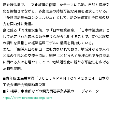
源を誇る島で、「文化経済の循環」をテーマに活動。自然と伝統文
化を調和させながら、多良間島の持続可能な発展を追求している。
「多良間島観光コンシェルジュ」として、島の伝統文化や自然の魅
力を国内外に発信。
島に残る「琉球風水集落」や「日本農業遺産」「日本林業遺産」と
して認定された森林資源を守りながら活用することで、文化と環境
の調和を目指した経済循環モデルの構築を目指している。
また、「関係人口の創出」にも力をいれており、地域外からの人々
と島の住民との交流を深め、観光にとどまらず多様な形で多良間島
に関わる人々を増やすことで、地域活性化の新たな可能性を広げる
活動を展開。
◼︎青年版国民栄誉賞「ＪＣＩＪＡＰＡＮＴＯＹＰ２０２４」日本商
工会会議所会頭奨励賞受賞
◼︎ 沖縄県、東京都などの観光関連事業多数のコーディネーター
https://www.taramaconcierge.com