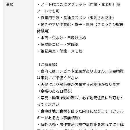
事項
・ノートPCまたはタブレット（作業・発表用）※
ノートでも可
・作業用手袋・長袖長ズボン（虫刺され防止）
・動きやすい作業靴・帽子・雨具（さとうきび収穫
体験用）
・水筒・虫よけ・日焼け止め
・保険証コピー・常備薬
・筆記用具・付箋・メモ帳
【注意事項】
・島内にはコンビニや薬局がありません。必要物資
は事前にご準備ください
・天候により飛行機が欠航する可能性があります
（余裕のある日程を）
・写真・動画撮影の際は、必ず地元住民に許可をと
ってください
・食事は地元食材を使った内容になります（アレル
ギーがある方は事前相談）
・屋外活動・農作業時は熱中症対策を忘れずに※体