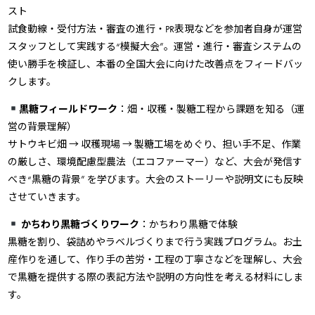
スト
試食動線・受付方法・審査の進行・PR表現などを参加者自身が運営
スタッフとして実践する“模擬大会”。運営・進行・審査システムの
使い勝手を検証し、本番の全国大会に向けた改善点をフィードバッ
クします。
黒糖フィールドワーク
：畑・収穫・製糖工程から課題を知る（運
営の背景理解）
サトウキビ畑 → 収穫現場 → 製糖工場をめぐり、担い手不足、作業
の厳しさ、環境配慮型農法（エコファーマー）など、大会が発信す
べき“黒糖の背景” を学びます。大会のストーリーや説明文にも反映
させていきます。
かちわり黒糖づくりワーク
：かちわり黒糖で体験
黒糖を割り、袋詰めやラベルづくりまで行う実践プログラム。お土
産作りを通して、作り手の苦労・工程の丁寧さなどを理解し、大会
で黒糖を提供する際の表記方法や説明の方向性を考える材料にしま
す。