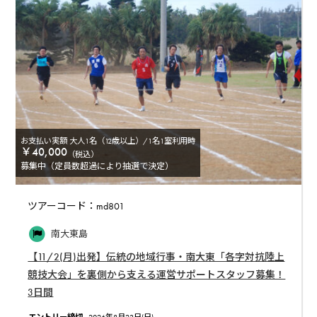
お支払い実額 大人1名（12歳以上）/1名1室利用時
￥40,000
（税込）
募集中（定員数超過により抽選で決定）
ツアーコード：md801
南大東島
【11/2(月)出発】伝統の地域行事・南大東「各字対抗陸上
競技大会」を裏側から支える運営サポートスタッフ募集！
3日間
エントリー締切
2026年8月23日(日)