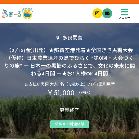
メニュー
多良間島
【2/13(金)出発】★那覇空港発着★全国きき黒糖大会
（仮称）日本農業遺産の島でひらく “第0回・大会づく
りの旅” ― 日本一の黒糖のふるさとで、文化の未来に関
わる4日間 ―★お1人様OK 4日間
お支払い実額 大人1名（12歳以上）/1名1室利用時
￥51,000
（税込）
募集終了
グルメ・料理体験