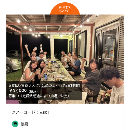
締切まで
あと29日
お支払い実額 大人1名（12歳以上）/1名1室利用時
￥27,000
（税込）
募集中（定員数超過により抽選で決定）
ツアーコード：ks801
黒島