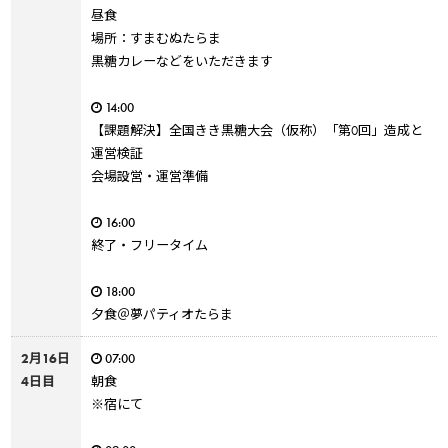
昼食
場所：すまむぬたらま
黒糖カレーなどをいただきます
14:00
【課題解決】全国きき黒糖大会（仮称）「第0回」造成と
運営検証
会場設営・運営準備
16:00
終了・フリータイム
18:00
夕食＠夢パティオたらま
2月16日
07:00
4日目
朝食
※宿にて