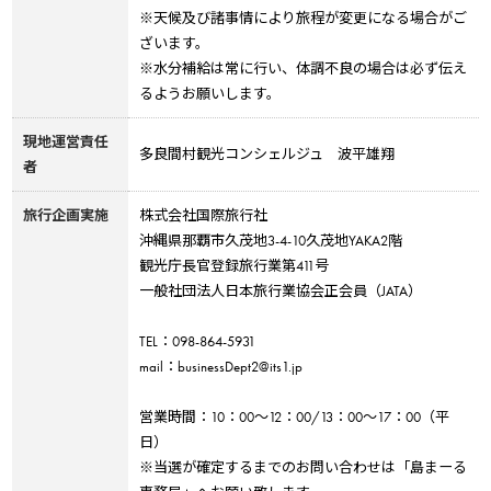
※天候及び諸事情により旅程が変更になる場合がご
ざいます。
※水分補給は常に行い、体調不良の場合は必ず伝え
るようお願いします。
現地運営責任
多良間村観光コンシェルジュ 波平雄翔
者
旅行企画実施
株式会社国際旅行社
沖縄県那覇市久茂地3-4-10久茂地YAKA2階
観光庁長官登録旅行業第411号
一般社団法人日本旅行業協会正会員（JATA）
TEL：098-864-5931
mail：businessDept2@its1.jp
営業時間：10：00～12：00/13：00～17：00（平
日）
※当選が確定するまでのお問い合わせは「島まーる