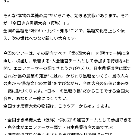
す。
そんな“本物の黒糖の島”だからこそ、始まる挑戦があります。それ
が 「全国きき黒糖大会（仮称）」。
全国の黒糖を“味わい・比べ・知る”ことで、黒糖文化を正しく伝
え、次の世代へつなぐ新しい大会です。
今回のツアーは、その記念すべき 「第0回大会」 を現地で一緒に企
画し、検証し、改善する“大会運営チームとして参加する特別な4日
間”。エコファーマーの畑でさとうきびを刈り、日本農業遺産に認定
された“島の農業の知恵”に触れ、かちわり黒糖をつくり、島の人々
の声から“黒糖文化の本質”を学びながら、全国大会の価値と未来を
一緒に形づくります。“日本一の黒糖の島”だからこそできる全国大
会を、あなたと一緒につくりたい。
全国きき黒糖大会の物語は、このツアーから始まります。
・全国きき黒糖大会（仮称）“第0回”の運営チームとして参加できる
・島全体がエコファーマー認定 × 日本農業遺産の島で学ぶ
・課題解決プログラムのさとうきび収穫体験で現場を知る