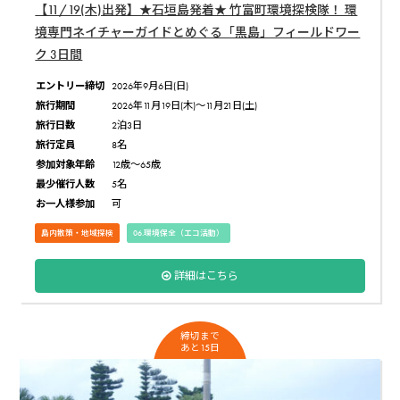
【11/19(木)出発】★石垣島発着★ 竹富町環境探検隊！ 環
境専門ネイチャーガイドとめぐる「黒島」フィールドワー
ク 3日間
エントリー締切
2026年9月6日(日)
旅行期間
2026年11月19日(木)〜11月21日(土)
旅行日数
2泊3日
旅行定員
8名
参加対象年齢
12歳〜65歳
最少催行人数
5名
お一人様参加
可
島内散策・地域探検
06.環境保全（エコ活動）
詳細はこちら
締切まで
あと15日