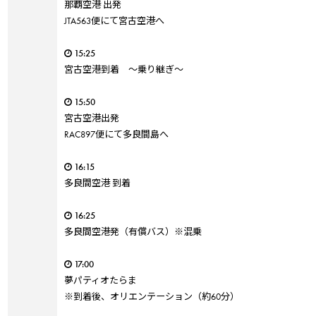
那覇空港 出発
JTA563便にて宮古空港へ
15:25
宮古空港到着 ～乗り継ぎ～
15:50
宮古空港出発
RAC897便にて多良間島へ
16:15
多良間空港 到着
16:25
多良間空港発（有償バス）※混乗
17:00
夢パティオたらま
※到着後、オリエンテーション（約60分）