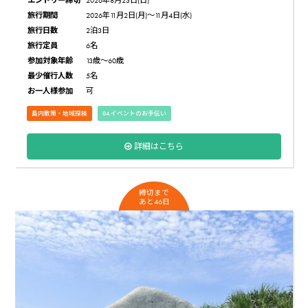
旅行期間
2026年11月2日(月)〜11月4日(水)
旅行日数
2泊3日
旅行定員
6名
参加対象年齢
13歳〜60歳
最少催行人数
5名
お一人様参加
可
島内散策・地域探検
04.イベントのお手伝い
詳細はこちら
締切まで
あと46日