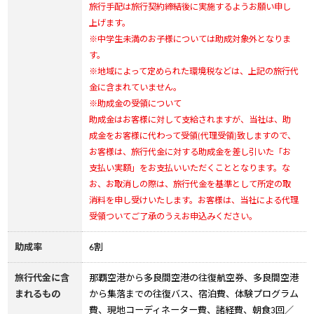
旅行手配は旅行契約締結後に実施するようお願い申し
上げます。
※中学生未満のお子様については助成対象外となりま
す。
※地域によって定められた環境税などは、上記の旅行代
金に含まれていません。
※助成金の受領について
助成金はお客様に対して支給されますが、当社は、助
成金をお客様に代わって受領(代理受領)致しますので、
お客様は、旅行代金に対する助成金を差し引いた「お
支払い実額」をお支払いいただくこととなります。な
お、お取消しの際は、旅行代金を基準として所定の取
消料を申し受けいたします。お客様は、当社による代理
受領ついてご了承のうえお申込みください。
助成率
6割
旅行代金に含
那覇空港から多良間空港の往復航空券、多良間空港
まれるもの
から集落までの往復バス、宿泊費、体験プログラム
費、現地コーディネーター費、諸経費、朝食3回／