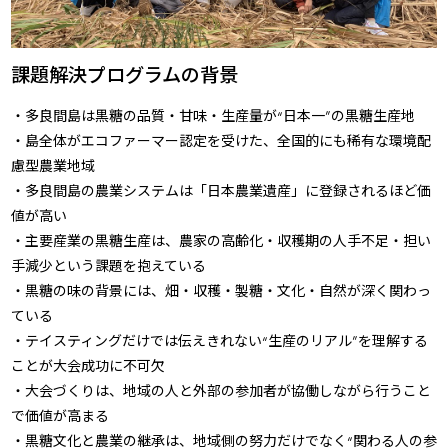
課題解決プログラムの背景
・多良間島は黒糖の品質・甘味・生産量が“日本一”の黒糖生産地
・島全体がエコファーマー認定を受けた、全国的にも稀有な環境配
慮型農業地域
・多良間島の農業システムは「日本農業遺産」に登録されるほど価
値が高い
・主要産業の黒糖生産は、農家の高齢化・収穫期の人手不足・担い
手減少という課題を抱えている
・黒糖の味の背景には、畑・収穫・製糖・文化・自然が深く関わっ
ている
・テイスティングだけでは伝えきれない“生産のリアル”を理解する
ことが大会成功に不可欠
・大会づくりは、地域の人と外部の参加者が協働しながら行うこと
で価値が高まる
・黒糖文化と農業の継承は、地域側の努力だけでなく“関わる人の参