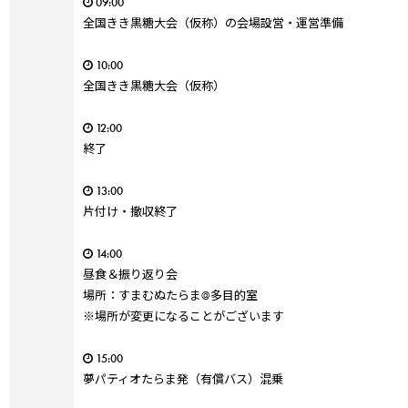
09:00
全国きき黒糖大会（仮称）の会場設営・運営準備
10:00
全国きき黒糖大会（仮称）
12:00
終了
13:00
片付け・撤収終了
14:00
昼食＆振り返り会
場所：すまむぬたらま@多目的室
※場所が変更になることがございます
15:00
夢パティオたらま発（有償バス）混乗