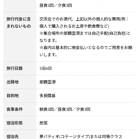
昼食3回／夕食3回
旅行代金に含
交流会でのお酒代、上記以外の個人的な費用(例：
まれないもの
個人で購入されるお土産や飲食費など)
※集合場所の那覇空港までは自己手配(自己負担)と
なります。
※島内は基本的に現金払いとなるのでご用意をお願
いします。
旅行日数
3泊4日
出発地
那覇空港
目的地
多良間島
食事条件
朝食3回／昼食3回／夕食3回
宿泊形態
民宿
宿泊先
夢パティオ(コテージタイプ)または同等クラス