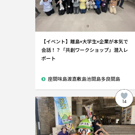
【イベント】離島×大学生×企業が本気で
会話！？「共創ワークショップ」潜入レ
ポート
座間味島渡嘉敷島池間島多良間島
14