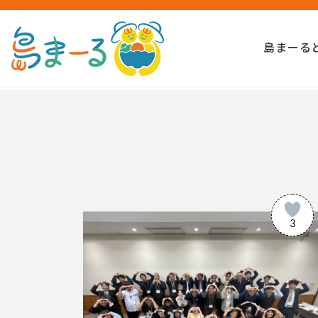
島まーる
3