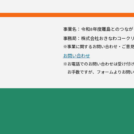
特定人種に対する決めつけ、人種
政治的、宗教的、思想的に極端な
サービス提供者の経営方針や内部
サービス提供者が一般に公開して
事業名：令和8年度離島とのつな
主観的であっても、コメント機能
事務局：株式会社おきなわコーク
法律違反や犯罪行為等に結びつく
※事業に関するお問い合わせ・ご意
サービス提供者の関係者の方によ
お問い合わせ
政治的、宗教的、思想的に極端な
※お電話でのお問い合わせは受け付
お手数ですが、フォームよりお問い
営利宣伝目的の内容
特定の企業やサイトに直接的に誘導
サービス提供者の法律・契約違反
個人的なクレームやトラブルを想
トラブルのあったサービス提供者
プライバシーの侵害、著作権等の
事実関係の確認が困難（感想とし
ものについて、弊社側で内容確認