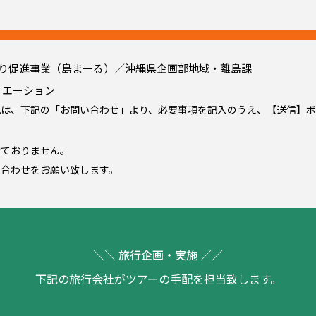
批判・差別に当たるもの
偏りや差別があるもの
事情に対して決めつけたもの
いないサービスに対して決めつけたもの
がり促進事業（島まーる）／沖縄県企画部地域・離島課
として不適切な表現と弊社が判断するもの
リエーション
可能性のあるもの
見は、下記の「お問い合わせ」より、必要事項を記入のうえ、【送信】ボ
るサービス提供者に対してのもの
偏りや差別がある内容
けておりません。
合わせをお願い致します。
する内容（URLや電話番号など）
に関するもの（第3条に付記）
起させる責任追及や被害報告のもの（第3条に付記）
に対してのもの（第3条に付記）
＼＼ 旅行企画・実施 ／／
知的財産権侵害に当たるもの（第3条に付記）
下記の旅行会社がツアーの手配を担当致します。
ての記述ではないもの）で、かつ他のユーザーやサービス提供者から「
し、本項に該当すると判断したもの