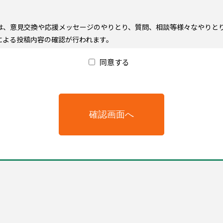
は、意見交換や応援メッセージのやりとり、質問、相談等様々なやりと
による投稿内容の確認が行われます。
ての「他のユーザーに参考になる」情報
同意する
体的な感想
する情報
以下は修正・削除対象になる場合がある。
に、参加を前提にした情報
直接関係ない文章が大半をしめるようなもの
最低」等、誤解を招き、サービス提供者側の権利を侵害する可能性のあ
って文意が伝わりにくいもの
て非難・中傷したもの
ユーザーに対して非難・中傷・嘲笑するもの
を利用している他の利用者を非難・中傷・嘲笑するもの