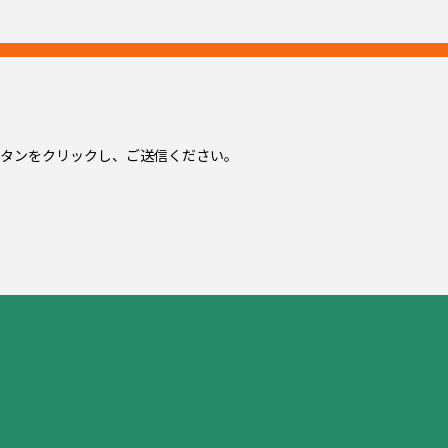
タンをクリックし、ご送信ください。
内容が事実と異なる」旨の連絡があった