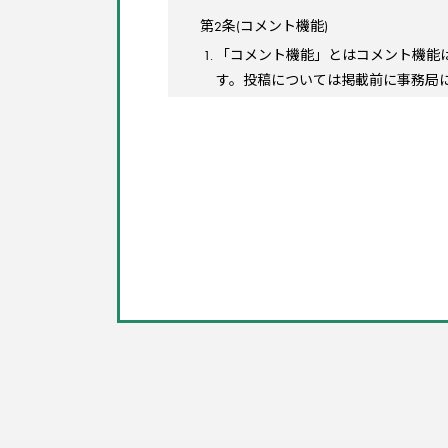
第2条(コメント機能)
「コメント機能」とはコメント機能
す。投稿については掲載前に事務局
利用者によるサービス内容につい
利用者によるサービス提供者の具
その他、前各号に付随または関連
「コメント機能」の投稿内容として
実際にツアーへ参加していないの
事実に反するもの
サービス提供者やサービス内容と
主観的な表現を越え、「最悪」「
過度な伏せ字や隠語の使用等によ
サービス提供者側の個人を特定し
特定または不特定を問わず、他の
特定・不特定を問わず、サービス