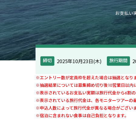
お支払い実
2025年10月23日(木)
2
締切
旅行期間
※エントリー数が定員枠を超えた場合は抽選となり
※抽選結果については募集締め切り後10営業日以内
※表示されているお支払い実額は旅行代金から6割
※表示されている旅行代金は、各モニターツアーの
※申込人数によって旅行代金が異なる場合がござい
※宿泊に含まれない食事は自己負担となります。