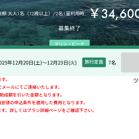
￥34,60
額 大人1名（12歳以上）/2名1室利用時
募集終了
マリン・ビーチ
025年12月20日(土)〜12月23日(火)
7名
旅行定員
ます。
ツ
にメールにてご連絡いたします。
の助成額を引いた金額となります。
最安値の申込条件を適用した費用となります。
ます。詳しくはプラン詳細ページをご確認下さい。