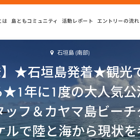
とは
島ともコミュニティ
活動レポート
エントリーの流れ
石垣島 (南部)
)出発】★石垣島発着★観
る★1年に1度の大人気公
タッフ＆カヤマ島ビーチ
ケルで陸と海から現状を考