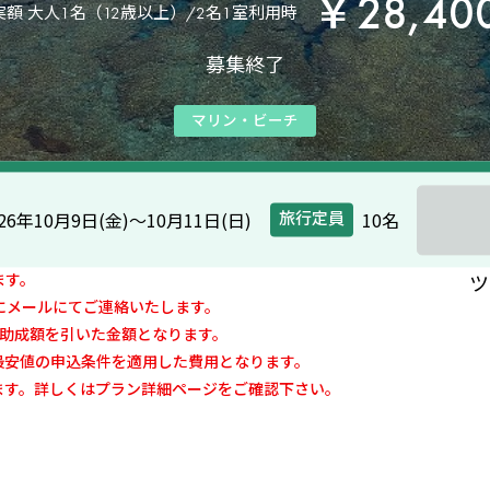
￥28,40
額 大人1名（12歳以上）/2名1室利用時
募集終了
マリン・ビーチ
026年10月9日(金)〜10月11日(日)
10名
旅行定員
ます。
ツ
にメールにてご連絡いたします。
の助成額を引いた金額となります。
最安値の申込条件を適用した費用となります。
ます。詳しくはプラン詳細ページをご確認下さい。