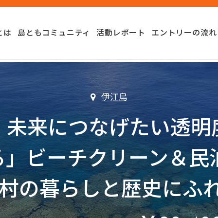
とは
島ともコミュニティ
活動レポート
エントリーの流れ
伊江島
出発】未来につなげたい透
る」ビーチクリーン＆民泊
村の暮らしと歴史にふれ