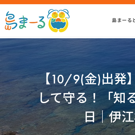
島まーる
【10/9(金)
して守る！「知
日｜伊江