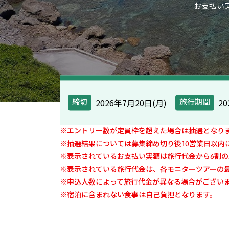
お支払い実
2026年7月20日(月)
2
締切
旅行期間
※エントリー数が定員枠を超えた場合は抽選となり
※抽選結果については募集締め切り後10営業日以内
※表示されているお支払い実額は旅行代金から6割
※表示されている旅行代金は、各モニターツアーの
※申込人数によって旅行代金が異なる場合がござい
※宿泊に含まれない食事は自己負担となります。