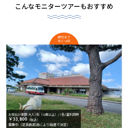
こんなモニターツアーもおすすめ
締切まで
あと14日
お支払い実額 大人1名（12歳以上）/1名1室利用時
￥33,800
（税込）
募集中（定員数超過により抽選で決定）