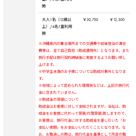
時
大人1名（12歳以
￥30,750
￥12,300
上）/4名1室利用
時
※沖縄県内の集合場所までの交通費や前後宿泊の滞在
費等は、全て自己負担（助成適用外）となります。また
旅行手配は旅行契約締結後に実施するようお願い申し
上げます。
※中学生未満のお子様については助成対象外となりま
す。
※地域によって定められた環境税などは、上記の旅行代
金に含まれていません。
※助成金の受領について
助成金はお客様に対して支給されますが、当社は、助
成金をお客様に代わって受領(代理受領)致しますので、
お客様は、旅行代金に対する助成金を差し引いた「お
支払い実額」をお支払いいただくこととなります。な
お、お取消しの際は、旅行代金を基準として所定の取