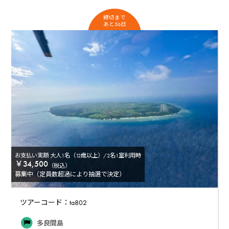
締切まで
あと56日
お支払い実額 大人1名（12歳以上）/2名1室利用時
￥34,500
（税込）
募集中（定員数超過により抽選で決定）
ツアーコード：ta802
多良間島