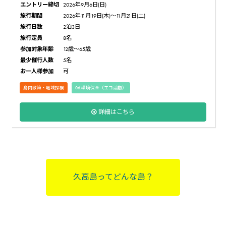
エントリー締切
2026年9月6日(日)
旅行期間
2026年11月19日(木)〜11月21日(土)
旅行日数
2泊3日
旅行定員
8名
参加対象年齢
12歳〜65歳
最少催行人数
5名
お一人様参加
可
島内散策・地域探検
06.環境保全（エコ活動）
詳細はこちら
久高島ってどんな島？