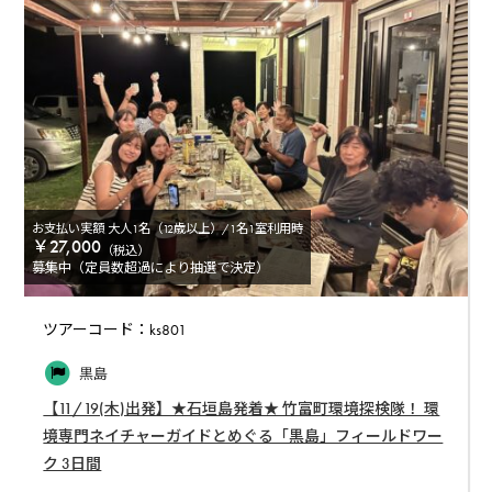
お支払い実額 大人1名（12歳以上）/1名1室利用時
￥27,000
（税込）
募集中（定員数超過により抽選で決定）
ツアーコード：ks801
黒島
【11/19(木)出発】★石垣島発着★ 竹富町環境探検隊！ 環
境専門ネイチャーガイドとめぐる「黒島」フィールドワー
ク 3日間