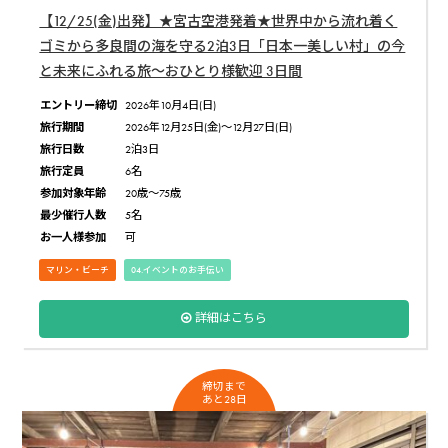
【12/25(金)出発】★宮古空港発着★世界中から流れ着く
ゴミから多良間の海を守る2泊3日「日本一美しい村」の今
と未来にふれる旅〜おひとり様歓迎 3日間
エントリー締切
2026年10月4日(日)
旅行期間
2026年12月25日(金)〜12月27日(日)
旅行日数
2泊3日
旅行定員
6名
参加対象年齢
20歳〜75歳
最少催行人数
5名
お一人様参加
可
マリン・ビーチ
04.イベントのお手伝い
詳細はこちら
締切まで
あと28日