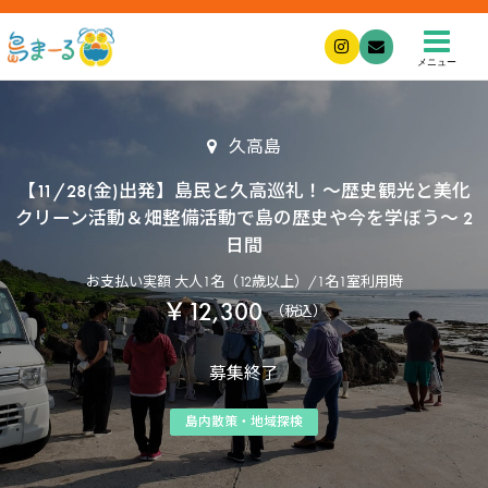
メニュー
久高島
【11/28(金)出発】島民と久高巡礼！〜歴史観光と美化
クリーン活動＆畑整備活動で島の歴史や今を学ぼう〜 2
日間
お支払い実額 大人1名（12歳以上）/1名1室利用時
￥12,300
（税込）
募集終了
島内散策・地域探検