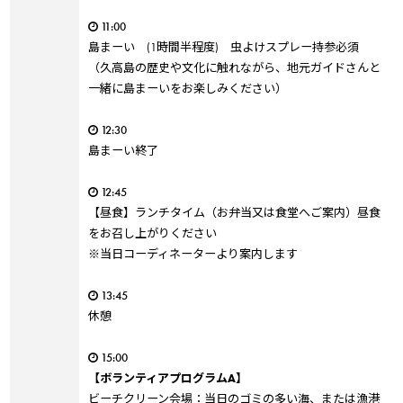
11:00
島まーい (1時間半程度) 虫よけスプレー持参必須
（久高島の歴史や文化に触れながら、地元ガイドさんと
一緒に島まーいをお楽しみください）
12:30
島まーい終了
12:45
【昼食】ランチタイム（お弁当又は食堂へご案内）昼食
をお召し上がりください
※当日コーディネーターより案内します
13:45
休憩
15:00
【ボランティアプログラムA】
ビーチクリーン会場：当日のゴミの多い海、または漁港