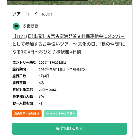
ツアーコード：ta801
多良間島
【11/1(日)出発】★宮古空港発着★村民運動会にメンバー
として参加するお手伝いツアー〜 文化の日、“島の仲間”に
なる3泊4日〜おひとり様歓迎 4日間
エントリー締切
2026年8月23日(日)
旅行期間
2026年11月1日(日)〜11月4日(水)
旅行日数
3泊4日
旅行定員
6名
参加対象年齢
20歳〜55歳
最少催行人数
5名
お一人様参加
可
島内散策・地域探検
04.イベントのお手伝い
詳細はこちら