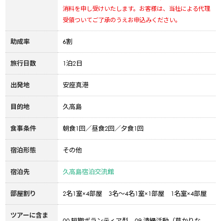
消料を申し受けいたします。お客様は、当社による代理
受領ついてご了承のうえお申込みください。
助成率
6割
旅行日数
1泊2日
出発地
安座真港
目的地
久高島
食事条件
朝食1回／昼食2回／夕食1回
宿泊形態
その他
宿泊先
久高島宿泊交流館
部屋割り
2名1室×4部屋 3名～4名1室×1部屋 1名室×4部屋
ツアーに含ま
00.短期ボランティア型、09.清掃活動（草かりな