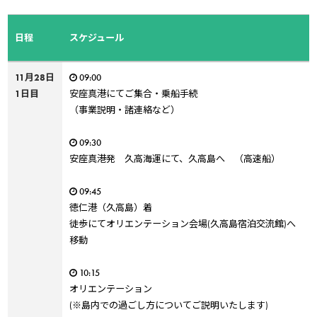
日程
スケジュール
11月28日
09:00
1日目
安座真港にてご集合・乗船手続
（事業説明・諸連絡など）
09:30
安座真港発 久高海運にて、久高島へ （高速船）
09:45
徳仁港（久高島）着
徒歩にてオリエンテーション会場(久高島宿泊交流館)へ
移動
10:15
オリエンテーション
(※島内での過ごし方についてご説明いたします)